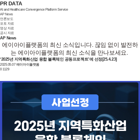
P
R
D
A
T
A
AI and Healthcare Convergence Platform Service
KOR
AP News
언론보도
포토 자료
영상 자료
공시 자료
AP News
에이아이플랫폼의 최신 소식입니다. 끊임 없이 발전하
는 에이아이플랫폼의 최신 소식을 만나보세요.
‘2025년 지역특화산업 융합 블록체인 공동프로젝트’에 선정[25.4.23]
2025.05.07
에이아이플랫폼
0
1129